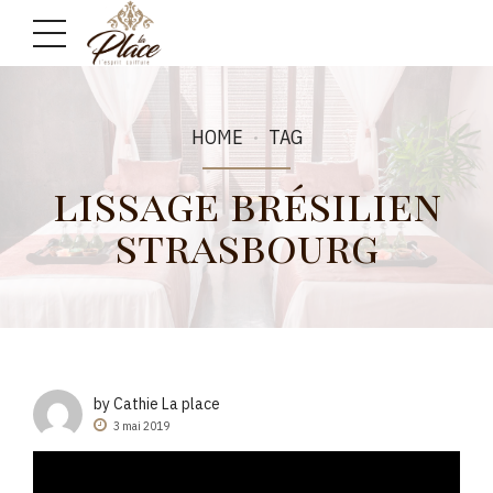
HOME
TAG
lissage brésilien
strasbourg
by Cathie La place
3 mai 2019