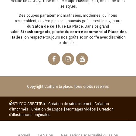
veuille un
tie & dye
rose ou une coupe classique, ici, on fait de tous
les styles.
Des coupes parfaitement maîtrisées, modernes, qui nous
ressemblent, et zéro place au mauvais goût : c’est la signature
du
Salon de coiffure La Place
. Dans ce grand
salon
Strasbourgeois
, proche du
centre commercial Place des
Halles
, on respecte toujours nos goûts et on coiffe avec discrétion
et douceur.
Copyright Coiffure la place. Tous droits reservés
STUDIO CREATIF.fr
|
Création de sites internet
|
Création
d’imprimés
|
Création de Logos
|
Montages Vidéos
|
Création
d’illustrations originales
Accueil
Le Salon
Réalisations et actualité du salon